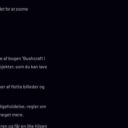
det for at zoome
e af bogen "Bushcraft i
ojekter, som du kan lave
r af flotte billeder og
igeholdelse, regler om
 meget mere.
en og får en lille hilsen