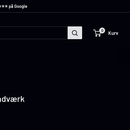
⭐️⭐️⭐️ på Google
0
Kurv
ndværk