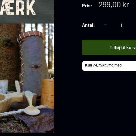
Tilbuds
299,00 kr
Pris:
pris
Antal:
Tilføj til kurv