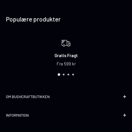
Populære produkter
Gratis Fragt
Fra 599 kr
OM BUSHCRAFTBUTIKKEN
Bushcraftbutikken er stedet for dig, der elsker friluftsliv, bål
INFORMATION
og ægte outdoor-udstyr.
Søg