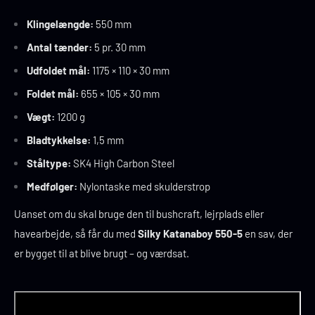
Klingelængde:
550 mm
Antal tænder:
5 pr. 30 mm
Udfoldet mål:
1175 × 110 × 30 mm
Foldet mål:
655 × 105 × 30 mm
Vægt:
1200 g
Bladtykkelse:
1,5 mm
Ståltype:
SK4 High Carbon Steel
Medfølger:
Nylontaske med skulderstrop
Uanset om du skal bruge den til bushcraft, lejrplads eller
havearbejde, så får du med
Silky Katanaboy 550-5
en sav, der
er bygget til at blive brugt – og værdsat.