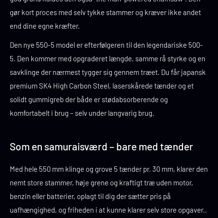
gør kort proces med selv tykke stammer og kræver ikke andet
end dine egne kræfter.
Den nye 550-5 model er efterfølgeren til den legendariske 500-
5. Den kommer med opgraderet længde, samme rå styrke og en
savklinge der nærmest tygger sig gennem træet. Du får japansk
premium SK4 High Carbon Steel, laserskårede tænder og et
solidt gummigreb der både er stødabsorberende og
komfortabelt i brug – selv under langvarig brug.
Som en samuraisværd – bare med tænder
Med hele 550 mm klinge og grove 5 tænder pr. 30 mm, klarer den
nemt store stammer, høje grene og kraftigt træ uden motor,
benzin eller batterier, oplagt til dig der sætter pris på
uafhængighed, og friheden i at kunne klarer selv store opgaver..