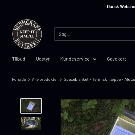
Dansk Webshop •
Bushcraft
Butikken
Tilbud
Udstyr
Kundeservice
Gavekort
Forside
Alle produkter
Spaceblanket - Termisk Tæppe - Alut