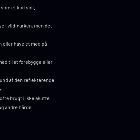
som et kortspil.
lse i vildmarken, men det
n eller have et med på
ed til at forebygge eller
rund af den reflekterende
p.
ofte brugt i ikke akutte
 og andre hårde