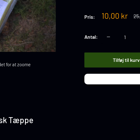
Tilbuds
10,00 kr
No
25
Pris:
pri
pris
Antal:
Tilføj til kurv
det for at zoome
isk Tæppe